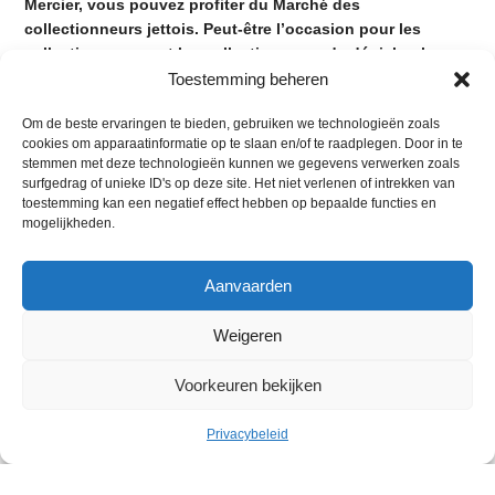
Mercier, vous pouvez profiter du Marché des
collectionneurs jettois. Peut-être l’occasion pour les
collectionneuses et les collectionneurs de dénicher la
pièce manquante de leur collection. Mais aussi pour les
Toestemming beheren
non-collectionneurs de faire de chouettes acquisitions.
Om de beste ervaringen te bieden, gebruiken we technologieën zoals
Au Marché de collectionneurs, vous trouverez des BD, para-
cookies om apparaatinformatie op te slaan en/of te raadplegen. Door in te
stemmen met deze technologieën kunnen we gegevens verwerken zoals
BD, miniatures, vinyles, dinky et corgi toys, jouets, documents
surfgedrag of unieke ID's op deze site. Het niet verlenen of intrekken van
anciens, cartes postales, livres, pins, jeux rétros, objets
toestemming kan een negatief effect hebben op bepaalde functies en
militaires, minéraux, montres, bijoux, timbres, tableaux, affiches
mogelijkheden.
de cinéma, meubles anciens… En bref, le rendez-vous rêvé
des collectionneuses et des collectionneurs. En octobre et
Aanvaarden
novembre, le Marché des collectionneurs s’installera au Centre
Omnisports.
Weigeren
Vous avez envie de disposer d’un stand sur le Marché des
collectionneurs ?
Voorkeuren bekijken
Réservez votre emplacement par mail à
vie.economique.animations@jette.brussels
.
Privacybeleid