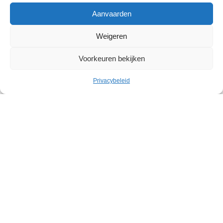
Aanvaarden
Weigeren
Voorkeuren bekijken
Cultuur
Privacybeleid
Geleid bezoek: Belgische
abstracte kunst in het Withuis
Withuis
Zaterdag 19 september – Zaterdag 07 november