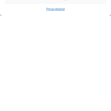
Privacybeleid
Cultuur
Geleid bezoek: Belgische
abstracte kunst in het Withuis
Withuis
Zaterdag 19 september – Zaterdag 07 november