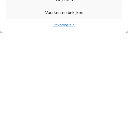
Cultuur
Voorkeuren bekijken
Privacybeleid
Geleid bezoek: Belgische
abstracte kunst in het Withuis
Withuis
Zaterdag 19 september – Zaterdag 07 november
Jette is een verborgen parel, in het noordwesten van Brussel.