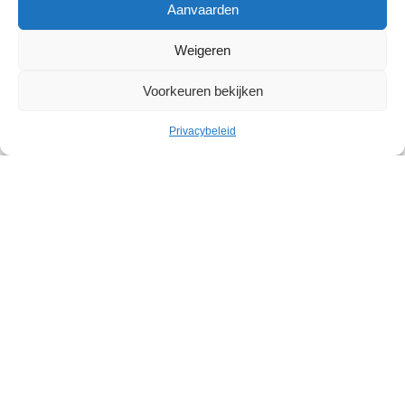
Aanvaarden
Weigeren
Voorkeuren bekijken
Privacybeleid
Cultuur
Geleid bezoek: Belgische
abstracte kunst in het Withuis
Withuis
Zaterdag 19 september – Zaterdag 07 november