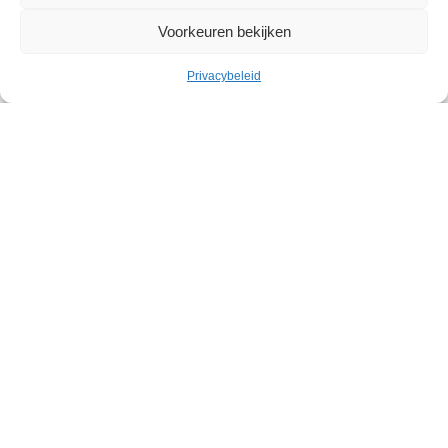
Voorkeuren bekijken
Privacybeleid
Cultuur
Geleid bezoek: Belgische
abstracte kunst in het Withuis
Withuis
Zaterdag 19 september – Zaterdag 07 november