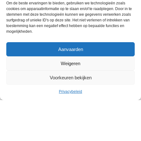
Om de beste ervaringen te bieden, gebruiken we technologieën zoals
cookies om apparaatinformatie op te slaan en/of te raadplegen. Door in te
stemmen met deze technologieën kunnen we gegevens verwerken zoals
surfgedrag of unieke ID's op deze site. Het niet verlenen of intrekken van
toestemming kan een negatief effect hebben op bepaalde functies en
mogelijkheden.
Aanvaarden
Weigeren
Voorkeuren bekijken
Privacybeleid
Cultuur
Geleid bezoek: Belgische
abstracte kunst in het Withuis
Withuis