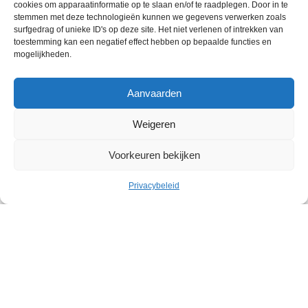
cookies om apparaatinformatie op te slaan en/of te raadplegen. Door in te
stemmen met deze technologieën kunnen we gegevens verwerken zoals
surfgedrag of unieke ID's op deze site. Het niet verlenen of intrekken van
toestemming kan een negatief effect hebben op bepaalde functies en
mogelijkheden.
Aanvaarden
Weigeren
Voorkeuren bekijken
Privacybeleid
Cultuur
Geleid bezoek: Belgische
abstracte kunst in het Withuis
Withuis
Zaterdag 19 september – Zaterdag 07 november