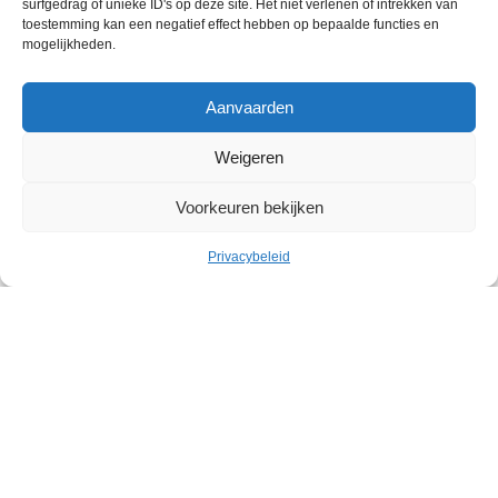
surfgedrag of unieke ID's op deze site. Het niet verlenen of intrekken van
toestemming kan een negatief effect hebben op bepaalde functies en
mogelijkheden.
Aanvaarden
Weigeren
Voorkeuren bekijken
Cultuur
Privacybeleid
Geleid bezoek: Belgische
abstracte kunst in het Withuis
Withuis
Zaterdag 19 september – Zaterdag 07 november