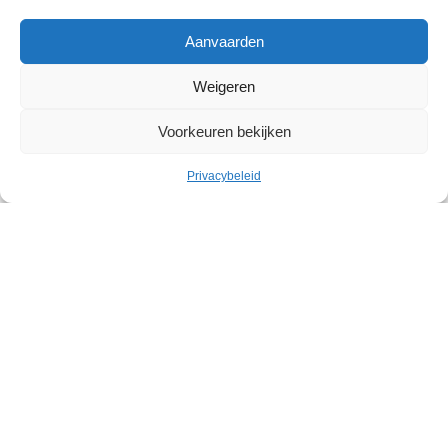
Aanvaarden
Weigeren
Voorkeuren bekijken
Cultuur
Privacybeleid
Geleid bezoek: Belgische
abstracte kunst in het Withuis
Withuis
Zaterdag 19 september – Zaterdag 07 november