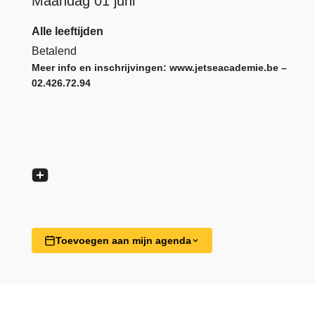
Maandag 01 juni
Alle leeftijden
Betalend
Meer info en inschrijvingen:
www.jetseacademie.be
–
02.426.72.94
Toevoegen aan mijn agenda