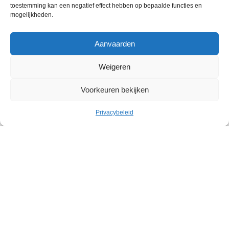
toestemming kan een negatief effect hebben op bepaalde functies en
mogelijkheden.
Aanvaarden
Weigeren
Voorkeuren bekijken
Cultuur
Privacybeleid
Geleid bezoek: Belgische
abstracte kunst in het Withuis
Withuis
Zaterdag 19 september – Zaterdag 07 november