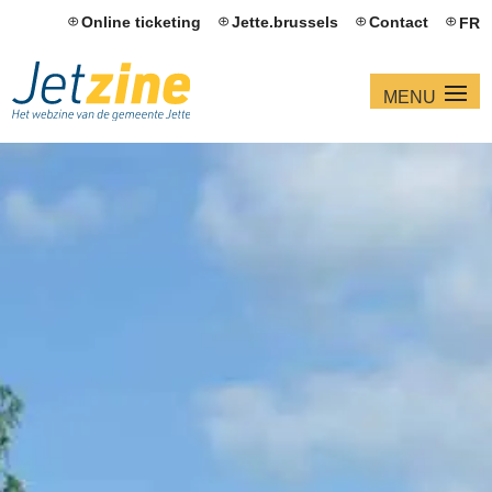
Online ticketing
Jette.brussels
Contact
FR