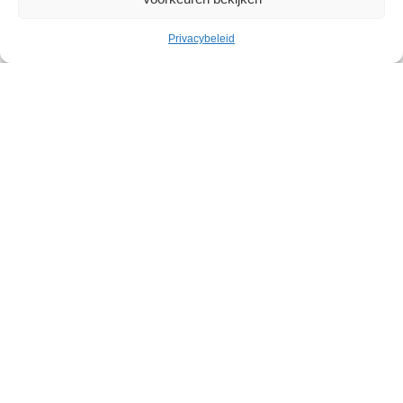
Privacybeleid
Cultuur
Geleid bezoek: Belgische
abstracte kunst in het Withuis
Withuis
Zaterdag 19 september – Zaterdag 07 november