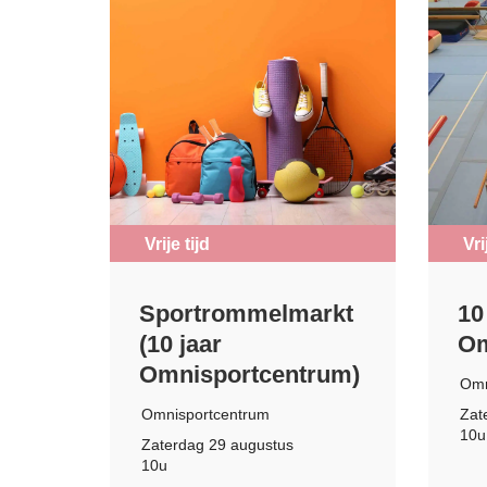
Vrije tijd
Vri
Sportrommelmarkt
10
(10 jaar
Om
Omnisportcentrum)
Omn
Omnisportcentrum
Zat
10u
Zaterdag 29 augustus
10u