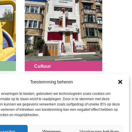
Cultuur
Toestemming beheren
Geleid bezoek:
cours
Belgische
 ervaringen te bieden, gebruiken we technologieën zoals cookies om
rmatie op te slaan en/of te raadplegen. Door in te stemmen met deze
abstracte kunst in
ën kunnen we gegevens verwerken zoals surfgedrag of unieke ID's op deze
het Withuis
et verlenen of intrekken van toestemming kan een negatief effect hebben op
ncties en mogelijkheden.
Withuis
Zaterdag 19 september –
vaarden
Weigeren
Voorkeuren bekijken