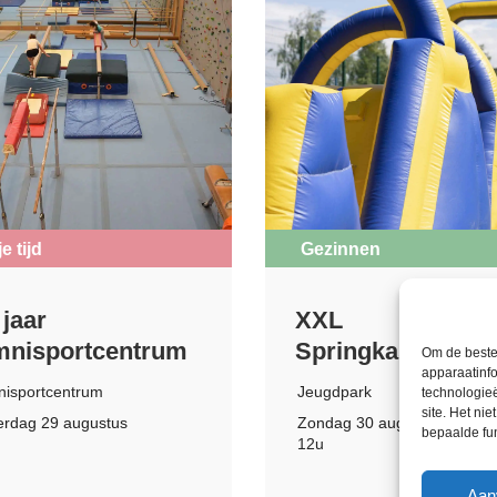
je tijd
Gezinnen
 jaar
XXL
nisportcentrum
Springkasteelpar
Om de beste
apparaatinfo
isportcentrum
Jeugdpark
technologie
site. Het ni
erdag 29 augustus
Zondag 30 augustus
bepaalde fu
12u
Aan