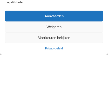
mogelijkheden.
Aanvaarden
Weigeren
Voorkeuren bekijken
Cultuur
Privacybeleid
Geleid bezoek: Belgische
abstracte kunst in het Withuis
Withuis
Zaterdag 19 september – Zaterdag 07 november