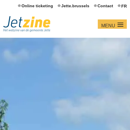
Online ticketing
Jette.brussels
Contact
FR