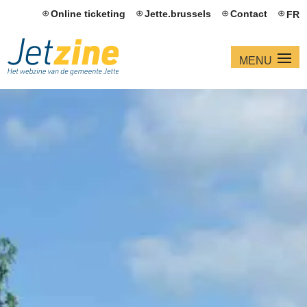
Online ticketing
Jette.brussels
Contact
FR