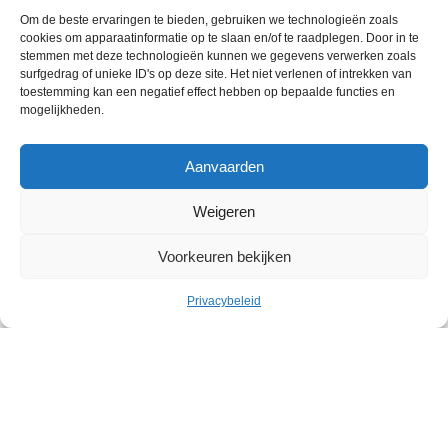
Om de beste ervaringen te bieden, gebruiken we technologieën zoals
cookies om apparaatinformatie op te slaan en/of te raadplegen. Door in te
stemmen met deze technologieën kunnen we gegevens verwerken zoals
surfgedrag of unieke ID's op deze site. Het niet verlenen of intrekken van
toestemming kan een negatief effect hebben op bepaalde functies en
mogelijkheden.
Aanvaarden
Weigeren
Voorkeuren bekijken
Privacybeleid
Cultuur
Geleid bezoek: Belgische
abstracte kunst in het Withuis
Withuis