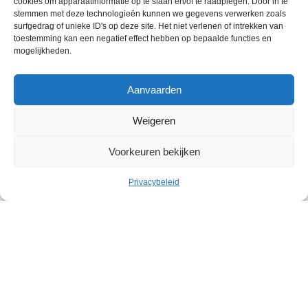
cookies om apparaatinformatie op te slaan en/of te raadplegen. Door in te
stemmen met deze technologieën kunnen we gegevens verwerken zoals
surfgedrag of unieke ID's op deze site. Het niet verlenen of intrekken van
toestemming kan een negatief effect hebben op bepaalde functies en
mogelijkheden.
Aanvaarden
Weigeren
Voorkeuren bekijken
Privacybeleid
Cultuur
Geleid bezoek: Belgische
abstracte kunst in het Withuis
Withuis
Zaterdag 19 september – Zaterdag 07 november