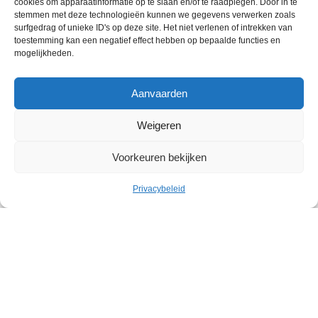
cookies om apparaatinformatie op te slaan en/of te raadplegen. Door in te
stemmen met deze technologieën kunnen we gegevens verwerken zoals
surfgedrag of unieke ID's op deze site. Het niet verlenen of intrekken van
toestemming kan een negatief effect hebben op bepaalde functies en
mogelijkheden.
Aanvaarden
Weigeren
Voorkeuren bekijken
Privacybeleid
Cultuur
Geleid bezoek: Belgische
abstracte kunst in het Withuis
Withuis
Zaterdag 19 september – Zaterdag 07 november