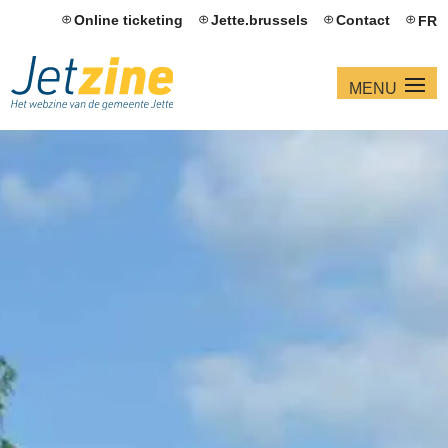
Online ticketing
Jette.brussels
Contact
FR