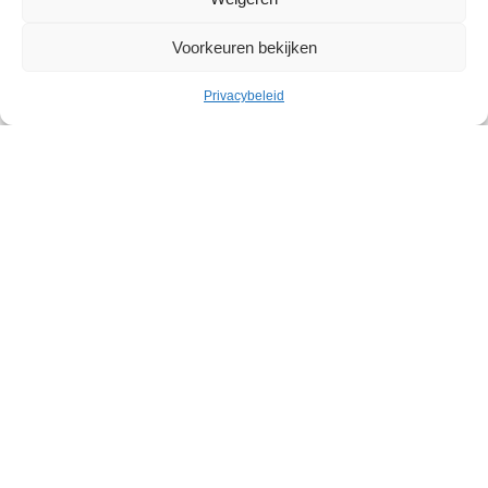
Voorkeuren bekijken
Privacybeleid
Cultuur
Geleid bezoek: Belgische
abstracte kunst in het Withuis
Withuis
Zaterdag 19 september – Zaterdag 07 november